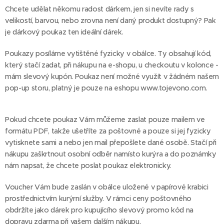
Chcete udělat někomu radost dárkem, jen si nevíte rady s
velikostí, barvou, nebo zrovna není daný produkt dostupný? Pak
je dárkový poukaz ten ideální dárek.
Poukazy posíláme vytištěné fyzicky v obálce. Ty obsahují kód,
který stačí zadat, při nákupu na e-shopu, u checkoutu v kolonce -
mám slevový kupón. Poukaz není možné využít v žádném našem
pop-up storu, platný je pouze na eshopu www.tojevono.com.
Pokud chcete poukaz Vám můžeme zaslat pouze mailem ve
formátu PDF, takže ušetříte za poštovné a pouze si jej fyzicky
vytisknete sami a nebo jen mail přepošlete dané osobě. Stačí při
nákupu zaškrtnout osobní odběr namísto kurýra a do poznámky
nám napsat, že chcete poslat poukaz elektronicky.
Voucher Vám bude zaslán v obálce uložené v papírové krabici
prostřednictvím kurýrní služby. V rámci ceny poštovného
obdržíte jako dárek pro kupujícího slevový promo kód na
dopravu zdarma při vašem dalším nákupu.