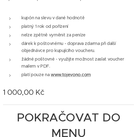
kupón na slevu v dané hodnotě
platný 1 rok od pořízení
nelze zpětně vyměnit za peníze
dárek k poštovnému - doprava zdarma při další
objednávce pro kupujícího voucheru.
žádné poštovné - využijte možnost zaslat voucher
mailem v PDF.
platí pouze na
www.tojevono.com
1 000,00
Kč
POKRAČOVAT DO
MENU