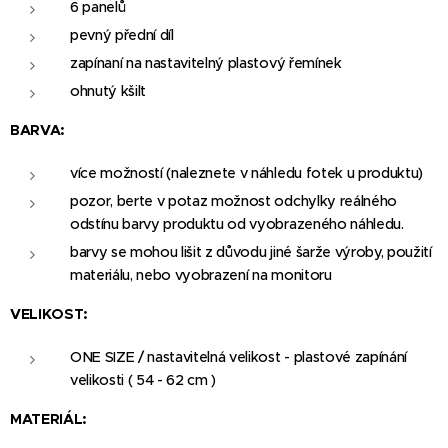
6 panelů
pevný přední díl
zapínaní na nastavitelný plastový řemínek
ohnutý kšilt
BARVA:
více možností (naleznete v náhledu fotek u produktu)
pozor, berte v potaz možnost odchylky reálného
odstínu barvy produktu od vyobrazeného náhledu.
barvy se mohou lišit z důvodu jiné šarže výroby, použití
materiálu, nebo vyobrazení na monitoru
VELIKOST:
ONE SIZE / nastavitelná velikost - plastové zapínání
velikosti ( 54 - 62 cm )
MATERIÁL: