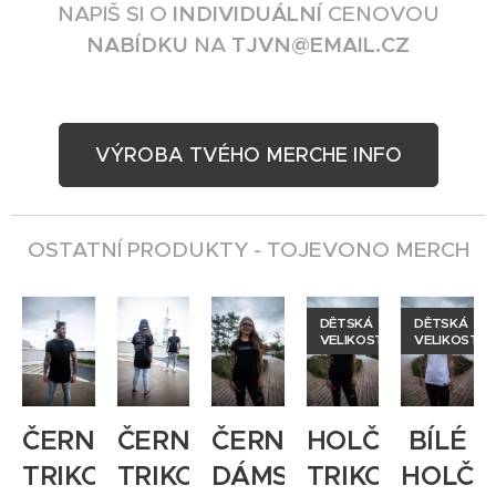
NAPIŠ SI O
INDIVIDUÁLNÍ
CENOVOU
NABÍDKU
NA
TJVN@EMAIL.CZ
VÝROBA TVÉHO MERCHE INFO
OSTATNÍ PRODUKTY - TOJEVONO MERCH
no
DĚTSKÁ
DĚTSKÁ
VELIKOST
VELIKOST
TOVKA
ČERNÉ
ČERNÉ
ČERNÉ
HOLČIČÍ
BÍLÉ
TRIKO
TRIKO
DÁMSKÉ
TRIKO
HOLČIČ