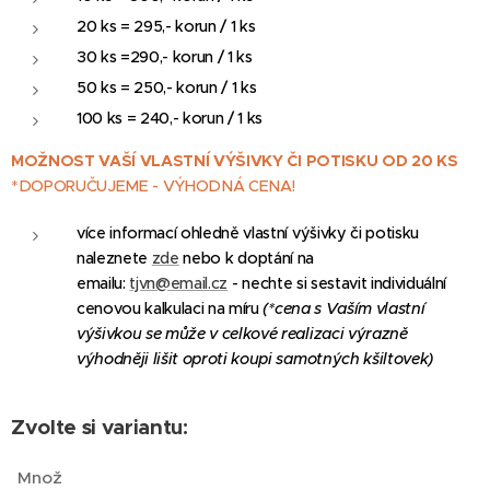
20 ks = 295,- korun / 1 ks
30 ks =290,- korun / 1 ks
50 ks = 250,- korun / 1 ks
100 ks = 240,- korun / 1 ks
MOŽNOST VAŠÍ VLASTNÍ VÝŠIVKY ČI POTISKU OD 20 KS
*DOPORUČUJEME - VÝHODNÁ CENA!
více informací ohledně vlastní výšivky či potisku
naleznete
zde
nebo k doptání na
emailu:
tjvn@email.cz
- nechte si sestavit individuální
cenovou kalkulaci na míru
(*cena s Vaším vlastní
výšivkou se může v celkové realizaci výrazně
výhodněji lišit oproti koupi samotných kšiltovek)
Zvolte si variantu:
Množ