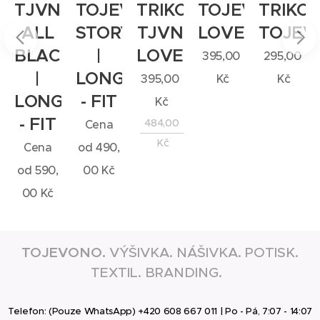
EVONO
TJVN
TOJEVONO
TRIKO
TOJEVONO
TRIKO
ALL
STORY
TJVN
LOVE
TOJEV
PBACK
BLACK
|
LOVE
395,00
295,00
|
LONG
395,00
Kč
Kč
LONG
- FIT
Kč
- FIT
484,00
Cena
Kč
Cena
od
490,
od
590,
00
Kč
00
Kč
TOJEVONO.
VÝŠIVKA. NÁŠIVKA. POTISK.
TEXTIL. BRANDING.
Telefon: (Pouze WhatsApp) +420 608 667 011 | Po - Pá, 7:07 - 14:07