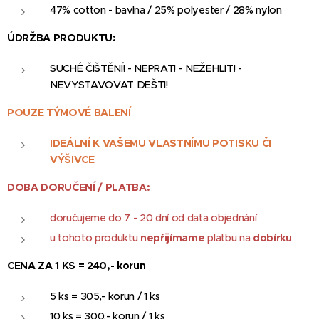
47% cotton - bavlna / 25% polyester / 28% nylon
ÚDRŽBA PRODUKTU:
SUCHÉ ČIŠTĚNÍ! - NEPRAT! - NEŽEHLIT! -
NEVYSTAVOVAT DEŠTI!
POUZE TÝMOVÉ BALENÍ
IDEÁLNÍ K VAŠEMU VLASTNÍMU POTISKU ČI
VÝŠIVCE
DOBA DORUČENÍ / PLATBA:
doručujeme do 7 - 20 dní od data objednání
u tohoto produktu
nepřijímame
platbu na
dobírku
CENA ZA 1 KS = 240,- korun
5 ks = 305,- korun / 1 ks
10 ks = 300,- korun / 1 ks