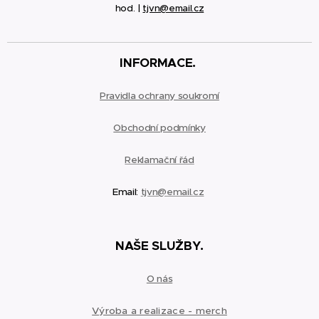
hod. |
tjvn@email.cz
INFORMACE.
Pravidla ochrany soukromí
Obchodní podmínky
Reklamační
řád
Email:
tjvn@email.cz
NAŠE SLUŽBY.
O nás
Výroba a realizace - merch