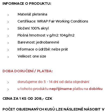
INFORMACE
O
PRODUKTU
:
Materiál: pletenina
Certifikace: WRAP Fair Working Conditions
Složení: 100% akryl
Plošná hmotnost v g/m2: 104g/m2
Barevnost: jednobarevné
Informace o údržbě: nelze prát
Velikost: one size
DOBA DORUČENÍ / PLATBA:
doručujeme do 5 - 14 dní od data objednání
u tohoto produktu
nepřijímame
platbu na
dobírku
CENA ZA 1 KS OD 208,- CZK
P
OČET OBJEDNANÝCH KUSŮ LZE NÁSLEDNĚ NÁSOBIT V