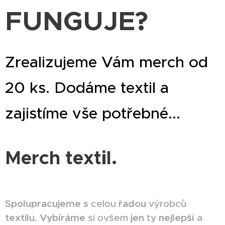
FUNGUJE?
Zrealizujeme Vám merch od
20 ks. Dodáme textil a
zajistíme vše potřebné...
Merch textil.
Spolupracujeme
s
celou
řadou
výrobců
textilu
.
Vybíráme
si ovšem
jen
ty
nejlepší
a