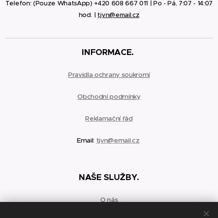
Telefon: (Pouze WhatsApp) +420 608 667 011 | Po - Pá, 7:07 - 14:07
hod. |
tjvn@email.cz
INFORMACE.
Pravidla ochrany soukromí
Obchodní podmínky
Reklamační
řád
Email:
tjvn@email.cz
NAŠE SLUŽBY.
O nás