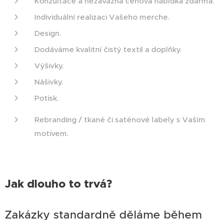
Konzultace a nezávazná cenová nabídka zdarma.
Individuální realizaci Vašeho merche.
Design.
Dodáváme kvalitní čistý textil a doplňky.
Výšivky.
Nášivky.
Potisk.
Rebranding / tkané či saténové labely s Vaším
motivem.
Jak dlouho to trvá?
Zakázky standardně děláme během