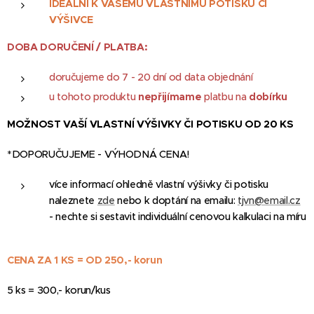
IDEÁLNÍ K VAŠEMU VLASTNÍMU POTISKU ČI
VÝŠIVCE
DOBA DORUČENÍ / PLATBA:
doručujeme do 7 - 20 dní od data objednání
u tohoto produktu
nepřijímame
platbu na
dobírku
MOŽNOST VAŠÍ VLASTNÍ VÝŠIVKY ČI POTISKU OD 20 KS
*DOPORUČUJEME - VÝHODNÁ CENA!
více informací ohledně vlastní výšivky či potisku
naleznete
zde
nebo k doptání na emailu:
tjvn@email.cz
- nechte si sestavit individuální cenovou kalkulaci na míru
CENA ZA 1 KS = OD 250,- korun
5 ks = 300,- korun/kus