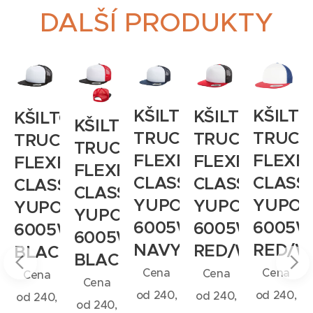
DALŠÍ PRODUKTY
KŠILT
KŠILTOVKA
KŠILTOVKA
KŠILTOVKA
INKA
KŠILTOVKA
TRUCK
TRUCKER
TRUCKER
TRUCKER
TRUCKER
FLEXFI
FLEXFIT
FLEXFIT
FLEXFIT
ULDER
FLEXFIT
CLASSI
CLASSIC
CLASSIC
CLASSIC
CLASSIC
YUPO
YUPOONG
YUPOONG
YUPOONG
YUPOONG
6005W
6005WF
6005WF
6005WF
6005WF
RED/W
NAVY/WHITE/NAVY
RED/WHITE/B
BLACK/WHITE/BLACK
BLACK/WHITE/RED
Cena
Cena
Cena
Cena
Cena
od
240,
od
240,
od
240,
od
240,
od
240,